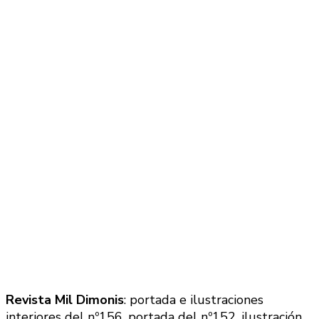
Revista Mil Dimonis
: portada e ilustraciones
interiores del nº156, portada del nº152, ilustración