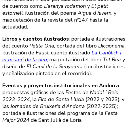
de cuentos como
L’aranya rodamon
y
El petit
estornell
, ilustración del poema
Aigua d’hivern
, y
maquetación de la revista del nº147 hasta la
actualidad.
Libros y cuentos ilustrados
: portada e ilustraciones
del cuento
Petita Ona
, portada del libro
Diccionema
,
ilustración de
Faust
, cuento ilustrado
La Canòlich i
el misteri de la neu
,
maquetación del libro
Tot Bea
y
diseño de
El Camí de la Senyoreta
(con ilustraciones
y señalización pintada en el recorrido).
Eventos y proyectos institucionales en Andorra
:
propuestas gráficas de las
Festes de Nadal i Reis
2023-2024
, la
Fira de Santa Llúcia
(2022 y 2023), y
las
Jornades de Bruixeria d’Andorra
(2022-2025);
portada e ilustraciones del programa de la
Festa
Major 2024
de Sant Julià de Lòria.